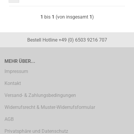
1
bis
1
(von insgesamt
1
)
Bestell Hotline +49 (0) 6503 9216 707
MEHR ÜBER...
Impressum
Kontakt
Versand- & Zahlungsbedingungen
Widerrufsrecht & Muster-Widerrufsformular
AGB
Privatsphäre und Datenschutz