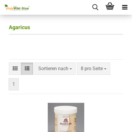
Agaricus
Sortieren nach
pro Seite
Sortieren nach
8 pro Seite
1