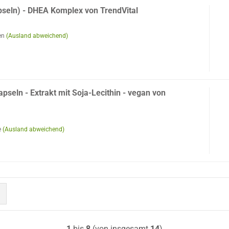
pseln) - DHEA Komplex von TrendVital
en
(Ausland abweichend)
pseln - Extrakt mit Soja-Lecithin - vegan von
e
(Ausland abweichend)
1
bis
8
(von insgesamt
14
)