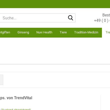
Best
Suche...
+49 ( 0 
tgiften
Ginseng
Nuvi Health
Tiere
Tradition-Medizin
Tre
ps. von TrendVital