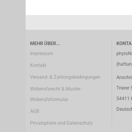
MEHR ÜBER...
KONTA
Impressum
phytoN
(haftu
Kontakt
Versand- & Zahlungsbedingungen
Anschri
Trierer
Widerrufsrecht & Muster-
54411 
Widerrufsformular
Deutsc
AGB
Privatsphäre und Datenschutz