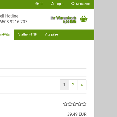
DE
Login
Merkzettel
ell Hotline
Ihr Warenkorb
) 6503 9216 707
0,00 EUR
ndVital
Viathen-TNF
Vitalpilze
1
2
»
39,49 EUR