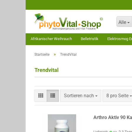
Alle
Afrikanischer Weihrauch
Belletristik
Elektrosmog En
»
Startseite
TrendVital
Trendvital
Sortieren nach
pro Seite
Sortieren nach
8 pro Seite
Arthro Aktiv 90 Ka