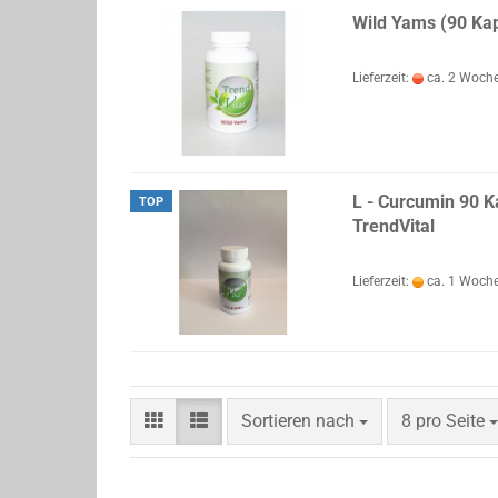
Wild Yams (90 Ka
Lieferzeit:
ca. 2 Woch
L - Curcumin 90 Ka
TOP
TrendVital
Lieferzeit:
ca. 1 Woch
Sortieren nach
pro Seite
Sortieren nach
8 pro Seite